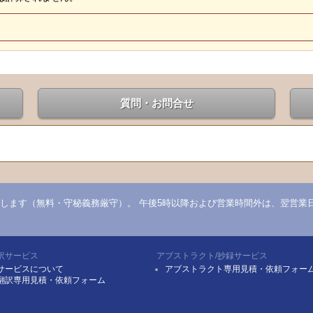
質問・お問合せ
します（無料・守秘義務厳守）。 午後5時以降および営業時間外は、翌営業
訳サービス
アブストラクト/抄録サービス
サービスについて
アブストラクト専用見積・依頼フォー
翻訳専用見積・依頼フォーム