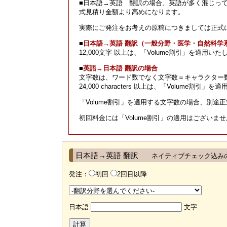
■日本語→英語 翻訳の場合、英語が多く混じっ
式見積り金額より高めになります。
実際にご発注をお考えの原稿につきましては正式
■
日本語→英語 翻訳（一般分野・医学・自然科学系
12,000文字 以上は、「Volume割引」を適
■
英語→日本語 翻訳の場合
文字数は、ワード数でなく文字数＝キャラクター
24,000 characters 以上は、「Volu
「Volume割引」を適用する文字数の場合、別途
初回料金には「Volume割引」の適用はございま
日本語→英語 翻訳
ネイティブチェック込み
発注：
初回
2回目以降
日本語
文字
計算