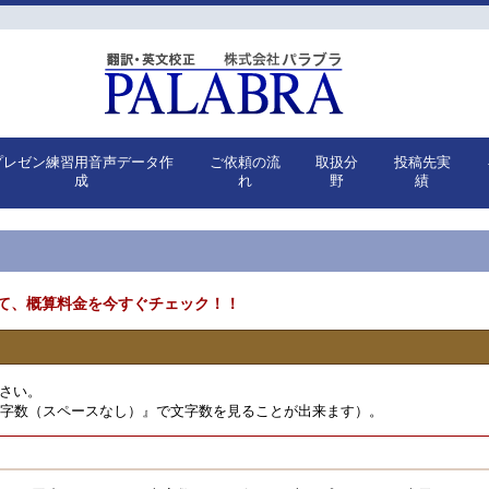
プレゼン練習用音声データ作
ご依頼の流
取扱分
投稿先実
成
れ
野
績
て、概算料金を今すぐチェック！！
さい。
文字数（スペースなし）』で文字数を見ることが出来ます）。