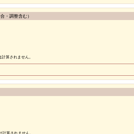
照合・調整含む）
では計算されません。
は計算されません。