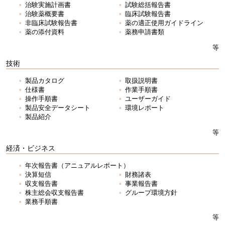
治験実施計画書
試験総括報告書
治験薬概要書
臨床試験報告書
非臨床試験報告書
薬の適正使用ガイドライン
薬の添付資料
薬務申請書類
等
技術
製品カタログ
取扱説明書
仕様書
作業手順書
操作手順書
ユーザーガイド
製品安全データシート
環境レポート
製品紹介
等
経済・ビジネス
年次報告書（アニュアルレポート）
決算短信
財務諸表
収支報告書
事業報告書
株主総会収支報告書
グループ環境方針
業務手順書
等