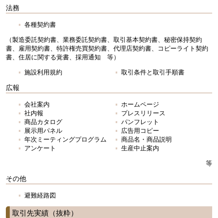
法務
各種契約書
（製造委託契約書、業務委託契約書、取引基本契約書、秘密保持契約
書、雇用契約書、特許権売買契約書、代理店契約書、コピーライト契約
書、住居に関する覚書、採用通知 等）
施設利用規約
取引条件と取引手順書
広報
会社案内
ホームページ
社内報
プレスリリース
商品カタログ
パンフレット
展示用パネル
広告用コピー
年次ミーティングプログラム
商品名・商品説明
アンケート
生産中止案内
等
その他
避難経路図
取引先実績（抜粋）