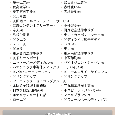
第一工芸㈱
武田薬品工業㈱
穂高産業㈱
赤穂化成㈱
泉工医科工業㈱
高橋練染㈱
㈱たち吉
㈱田辺アールアンドディー・サービス
江寿コンテンポラリーアート
中外製薬㈱
帝人㈱
田畑総合法律事務所
島根労働局
東レ・カーボンマジック㈱
㈱ツムラ
㈱ディライツ広告事務所
テルモ㈱
TOTO㈱
㈱童夢
東レ㈱
東京合同法律事務所
東京南部法律事務所
㈱ドリームボート
中西印刷㈱
ニットーボーメディカル㈱
バイオジェン・ジャパン㈱
パナソニック半導体ディスクリートデバイス㈱
㈱バル･コーポレーション
㈱ファルコライフサイエンス
㈱リンクアップ
㈱リンクアップ
フェニテック セミコンダクター㈱
永岡玲子税理士事務所
二九精密機械工業㈱
日本少額短期保険㈱
ホスピーラ・ジャパン㈱
ホテルサンルート京都
マールブランシュ
ローム㈱
㈱ワコールホールディングス