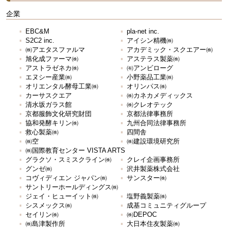
企業
EBC&M
pla-net inc.
S2C2 inc.
アイシン精機㈱
㈱アエタスファルマ
アカデミック・スクエアー㈱
旭化成ファーマ㈱
アステラス製薬㈱
アストラゼネカ㈱
㈲アンビローグ
エヌシー産業㈱
小野薬品工業㈱
オリエンタル酵母工業㈱
オリンパス㈱
カーサスクエア
㈱カネカメディックス
清水坂ガラス館
㈱クレオテック
京都服飾文化研究財団
京都法律事務所
協和発酵キリン㈱
九州合同法律事務所
救心製薬㈱
四間舎
㈱空
㈱建設環境研究所
㈱国際教育センター VISTA ARTS
グラクソ・スミスクライン㈱
クレイ企画事務所
グンゼ㈱
沢井製薬株式会社
コヴィディエン ジャパン㈱
サンスター㈱
サントリーホールディングス㈱
ジェイ・ヒューイット㈱
塩野義製薬㈱
シスメックス㈱
成基コミュニティグループ
セイリン㈱
㈱DEPOC
㈱島津製作所
大日本住友製薬㈱