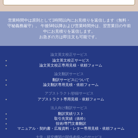
営業時間中は原則として1時間以内にお見積りを返信します（無料・
守秘義務厳守）。 午後5時以降および営業時間外は、翌営業日の午前
中にお見積りを返信します。
お急ぎの方は即注文も可能です。
論文英文校正サービス
論文英文校正サービス
論文英文校正専用見積・依頼フォーム
論文翻訳サービス
翻訳サービスについて
論文翻訳専用見積・依頼フォーム
アブストラクト/抄録サービス
アブストラクト専用見積・依頼フォーム
法人向け翻訳サービス
翻訳実績リスト
取引先実績（抜粋）
技術/専門文書翻訳
マニュアル・契約書・広報資料・レター専用見積・依頼フォーム
大学・研究機関の関係者様へのサービス