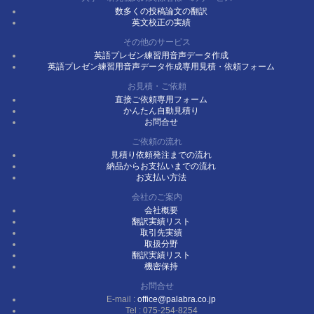
数多くの投稿論文の翻訳
英文校正の実績
その他のサービス
英語プレゼン練習用音声データ作成
英語プレゼン練習用音声データ作成専用見積・依頼フォーム
お見積・ご依頼
直接ご依頼専用フォーム
かんたん自動見積り
お問合せ
ご依頼の流れ
見積り依頼発注までの流れ
納品からお支払いまでの流れ
お支払い方法
会社のご案内
会社概要
翻訳実績リスト
取引先実績
取扱分野
翻訳実績リスト
機密保持
お問合せ
E-mail :
office@palabra.co.jp
Tel : 075-254-8254